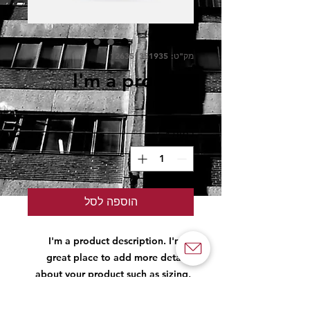
מק"ט: 126351351935
I'm a product
מחיר
כמות
*
הוספה לסל
I'm a product description. I'm a 
great place to add more details 
about your product such as sizing, 
material, care instructions and 
cleaning instructions.