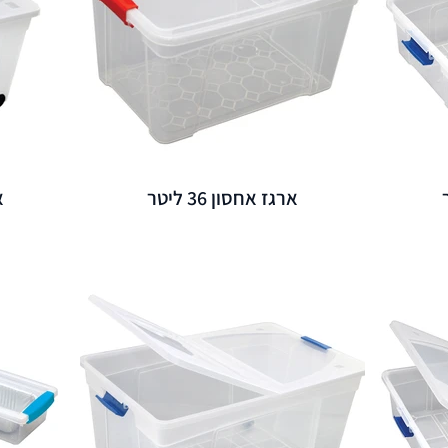
ארגז אחסון 36 ליטר
א